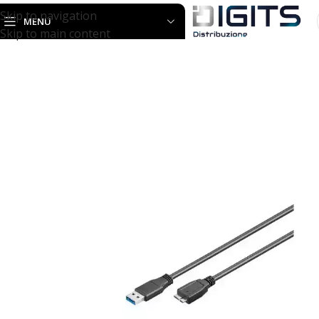
Skip to navigation
MENU
Skip to main content
Home
ACCESSORI
CAVI PER PC
Cavo USB 3.0 A/Micro B 