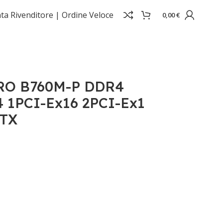
ta Rivenditore |
Ordine Veloce
0,00
€
2M.2 4SATA3 MATX
PRO B760M-P DDR4
 1PCI-Ex16 2PCI-Ex1
ATX