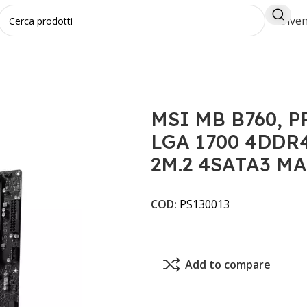
Diven
PRO B760M-P DDR4 LGA 1700 4DDR4 1PCI-Ex16 2PCI-Ex1 
MSI MB B760, 
LGA 1700 4DDR4
2M.2 4SATA3 M
COD:
PS130013
Add to compare