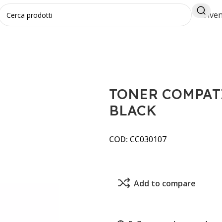
Diven
LI
TONER COMPATIBILE HP W1106A BLACK
TONER COMPAT
BLACK
COD:
CC030107
Add to compare