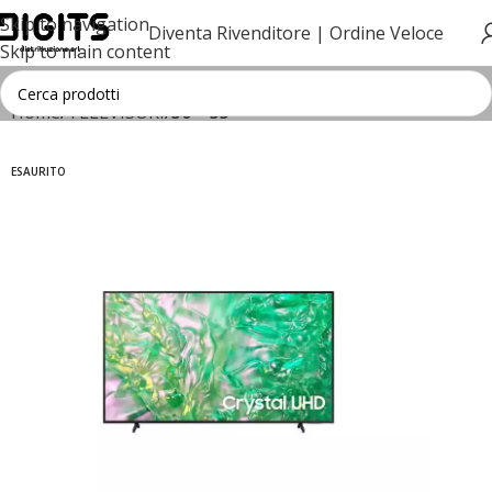
Skip to navigation
Diventa Rivenditore |
Ordine Veloce
Skip to main content
Home
TELEVISORI
50"- 55"
ESAURITO