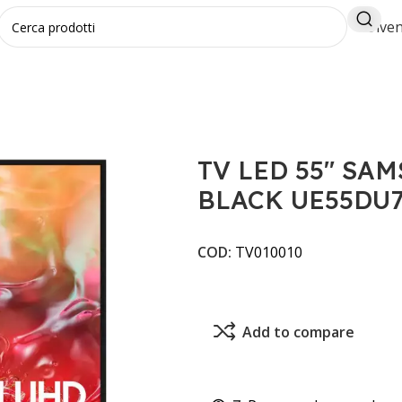
Diven
ART TV BLACK UE55DU7172UXZT
TV LED 55" SA
BLACK UE55DU7
COD:
TV010010
Add to compare