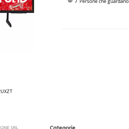
7
Persone che guardano 
2UXZT
IONE SRL
Categorie