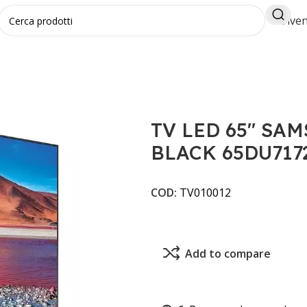
Diven
ART TV BLACK 65DU7172
TV LED 65" SA
BLACK 65DU717
COD:
TV010012
Add to compare