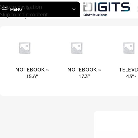
Skip to navigation
MENU
Skip to main content
Home
Shop
NOTEBOOK »
NOTEBOOK »
TELEVI
15.6"
17.3"
43"-