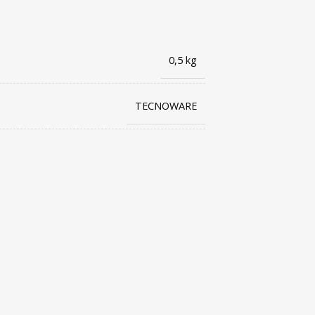
0,5 kg
TECNOWARE
8026475176936