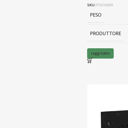
SKU:
PS010009
PESO
PRODUTTORE
BARCODE
Leggi tutto