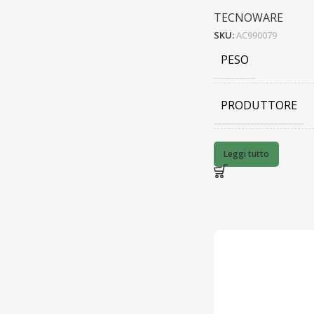
TECNOWARE
SKU:
AC990079
PESO
PRODUTTORE
BARCODE
Leggi tutto